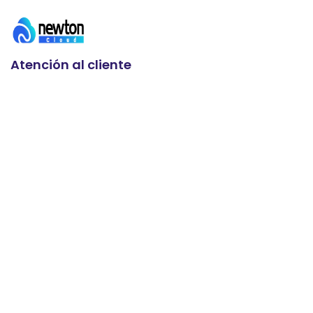
Atención al cliente
Soporte 24/7
+91 93636 88626
Envíanos un correo electrónico
info@newtoncloudserve.com
Enlaces útiles
microsoft365Business
Servidores VPS
Servidores empresariales
Alojamiento de Cpanel
Hosting de WordPress
Alojamiento de plesk
Contáctenos
Sobre nosotros