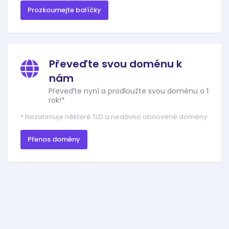
Prozkoumejte balíčky
Převeďte svou doménu k
nám
Převeďte nyní a prodloužte svou doménu o 1
rok!*
* Nezahrnuje některé TLD a nedávno obnovené domény
Přenos domény