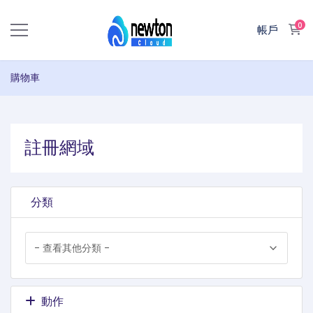
0
購
帳戶
購物車
註冊網域
分類
動作