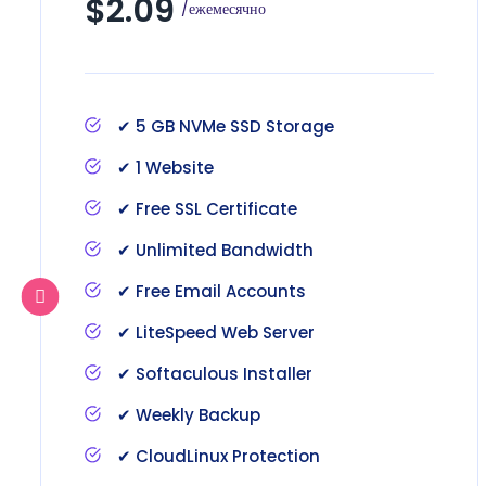
$2.09
/ежемесячно
✔ 5 GB NVMe SSD Storage
✔ 1 Website
✔ Free SSL Certificate
✔ Unlimited Bandwidth
✔ Free Email Accounts
✔ LiteSpeed Web Server
✔ Softaculous Installer
✔ Weekly Backup
✔ CloudLinux Protection