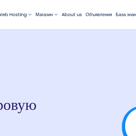
Web Hosting
Магазин
About us
Объявления
База зна
ровую