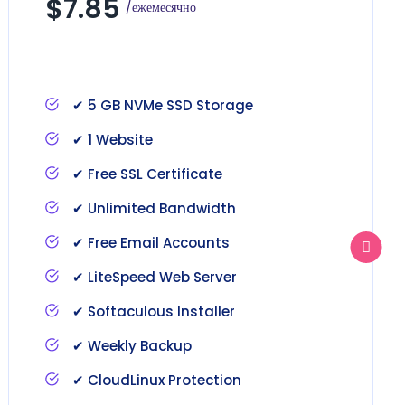
$7.85
/ежемесячно
✔ 5 GB NVMe SSD Storage
✔ 1 Website
✔ Free SSL Certificate
✔ Unlimited Bandwidth
✔ Free Email Accounts
✔ LiteSpeed Web Server
✔ Softaculous Installer
✔ Weekly Backup
✔ CloudLinux Protection