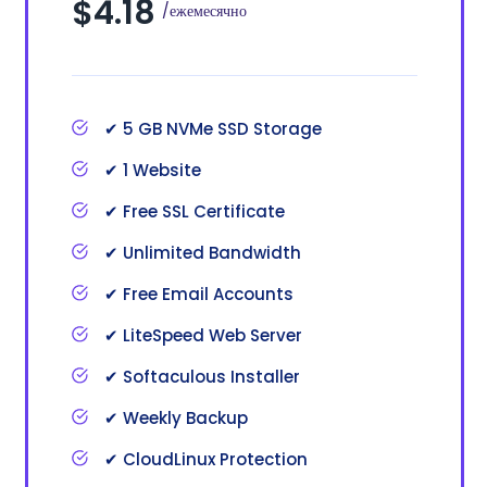
$4.18
/ежемесячно
✔ 5 GB NVMe SSD Storage
✔ 1 Website
✔ Free SSL Certificate
✔ Unlimited Bandwidth
✔ Free Email Accounts
✔ LiteSpeed Web Server
✔ Softaculous Installer
✔ Weekly Backup
✔ CloudLinux Protection