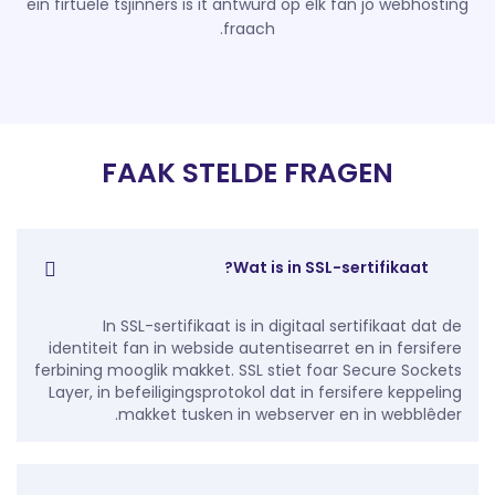
ein firtuele tsjinners is it antwurd op elk fan jo webhosting
fraach.
FAAK STELDE FRAGEN
Wat is in SSL-sertifikaat?
In SSL-sertifikaat is in digitaal sertifikaat dat de
identiteit fan in webside autentisearret en in fersifere
ferbining mooglik makket. SSL stiet foar Secure Sockets
Layer, in befeiligingsprotokol dat in fersifere keppeling
makket tusken in webserver en in webblêder.