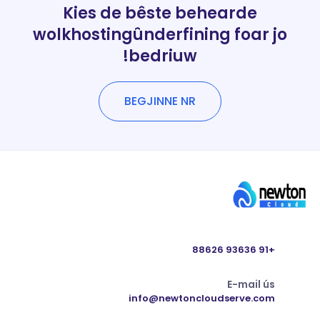
Kies de bêste behearde
wolkhostingûnderfining foar jo
bedriuw!
BEGJINNE NR
+91 93636 88626
E-mail ús
info@newtoncloudserve.com