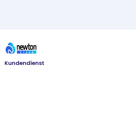
Kundendienst
24/7 Support
+91 93636 88626
Schreiben Sie uns eine E-Mail
info@newtoncloudserve.com
Nützliche Links
Microsoft 365 Business
VPS Servers