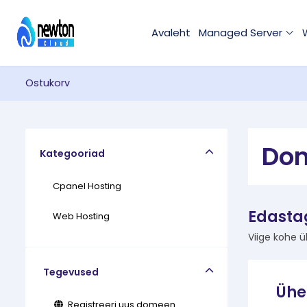
Avaleht
Managed Server
Ostukorv
Dom
Kategooriad
Cpanel Hosting
Edasta
Web Hosting
Viige kohe 
Tegevused
Ühe
Registreeri uus domeen