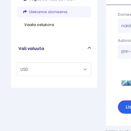
Ülekanne domeenis
Domeen
Vaata ostukorvi
Autori
Vali valuuta
Palun
Li