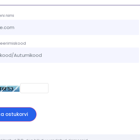
i nimi
seerimiskood
Abi
 sisestage allpool näidatud kood
sa ostukorvi