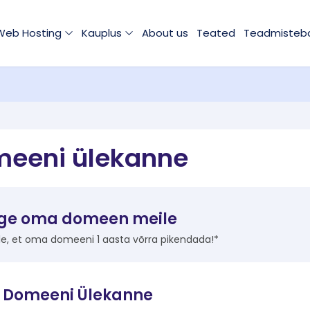
Web Hosting
Kauplus
About us
Teated
Teadmisteb
eeni ülekanne
ge oma domeen meile
üle, et oma domeeni 1 aasta võrra pikendada!*
 Domeeni Ülekanne