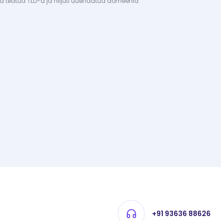
ud teatud TLD-d ja hiljuti uuendatud domeenid
+91 93636 88626