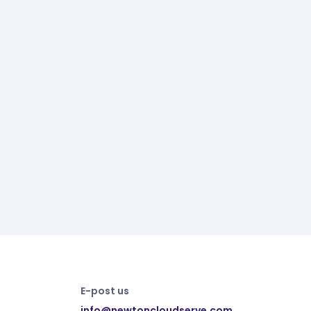
E-post us
info@newtoncloudserve.com